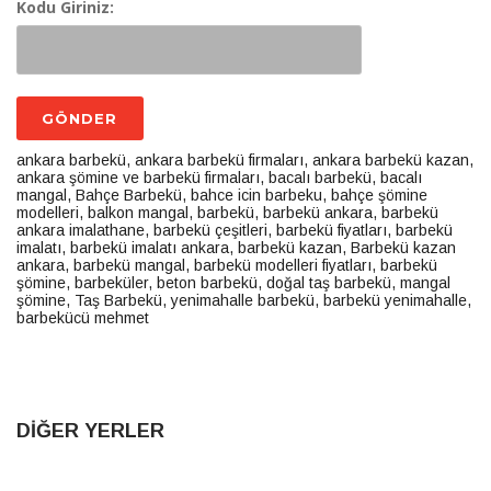
Kodu Giriniz:
ankara barbekü
,
ankara barbekü firmaları
,
ankara barbekü kazan
,
ankara şömine ve barbekü firmaları
,
bacalı barbekü
,
bacalı
mangal
,
Bahçe Barbekü
,
bahce icin barbeku
,
bahçe şömine
modelleri
,
balkon mangal
,
barbekü
,
barbekü ankara
,
barbekü
ankara imalathane
,
barbekü çeşitleri
,
barbekü fiyatları
,
barbekü
imalatı
,
barbekü imalatı ankara
,
barbekü kazan
,
Barbekü kazan
ankara
,
barbekü mangal
,
barbekü modelleri fiyatları
,
barbekü
şömine
,
barbeküler
,
beton barbekü
,
doğal taş barbekü
,
mangal
şömine
,
Taş Barbekü
,
yenimahalle barbekü
,
barbekü yenimahalle
,
barbekücü mehmet
DIĞER YERLER