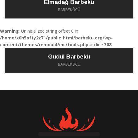
Elmadağ Barbekü
BARBEKÜCÜ
Warning
: Uninitialized string offset 0 in
/home/x0h5ofty2z71/public_html/barbeku.org/wp-
content/themes/remould/inc/tools.php
on line
308
Güdül Barbekü
BARBEKÜCÜ