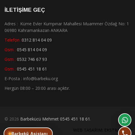
İLETİŞİME GEÇ
Adres : Küme Evler Kumpınar Mahallesi Muammer Özdağ No: 1
06980 Kahramankazan ANKARA
Telefon :
0312 814 04 09
Gsm :
0545 814 04 09
Gsm :
0532 746 67 93
Gsm :
0545 451 18 61
E-Posta : info@barbeku.org
Hergün 08:00 – 20:00 arası açıktır.
© 2026
Barbekücü Mehmet 0545 451 18 61
.
WEB TASARIM: EKSTRA WEB
Barbekü Asistanı