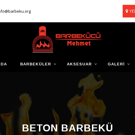
YE
nfo@barbeku.org
ZDA
BARBEKÜLER
AKSESUAR
GALERI
BETON BARBEKÜ