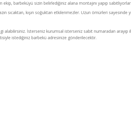
ekip, barbeküyü sizin belirlediğiniz alana montajını yapıp sabitliyorlar
azın sıcaktan, kışın soğuktan etkilenmezler. Uzun ömürleri sayesinde yıl
i alabilirsiniz. İsterseniz kurumsal isterseniz sabit numaradan arayıp i
tisiyle istediğiniz barbekü adresinize gönderilecektir.