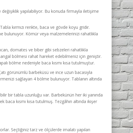
eğişiklik yapılabiliyor. Bu konuda firmayla iletişime
 Tabla kırmızı renkte, baca ve gövde koyu gridir.
ölme bulunuyor. Kömür veya malzemelerinizi rahatlıkla
can, domates ve biber gibi sebzeleri rahatlıkla
angal bölmesi rahat hareket edebilmeniz için geniştir.
 Kapalı bölme nedeniyle baca kısmı kısa tutulmuştur.
Çatı görünümlü barbeküsü ve ince uzun bacasıyla
eştirmenizi sağlayan 4 bölme bulunuyor. Tablanın altında
ilir bir tabla uzunluğu var. Barbekünün her iki yanında
rek baca kısmı kısa tutulmuş. Tezgâhın altında ikişer
orlar. Seçtiğiniz tarz ve ölçülerde imalatı yapılan