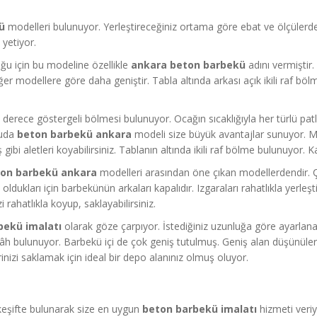
ü
modelleri bulunuyor. Yerleştireceğiniz ortama göre ebat ve ölçülerde d
 yetiyor.
ğu için bu modeline özellikle
ankara beton barbekü
adını vermiştir.
iğer modellere göre daha geniştir. Tabla altında arkası açık ikili raf b
erece göstergeli bölmesi bulunuyor. Ocağın sıcaklığıyla her türlü patlı
onuda
beton barbekü ankara
modeli size büyük avantajlar sunuyor. M
gibi aletleri koyabilirsiniz. Tablanın altında ikili raf bölme bulunuyor.
on barbekü ankara
modelleri arasından öne çıkan modellerdendir. 
oldukları için barbekünün arkaları kapalıdır. Izgaraları rahatlıkla yerl
rahatlıkla koyup, saklayabilirsiniz.
bekü imalatı
olarak göze çarpıyor. İstediğiniz uzunluğa göre ayarlanab
 tezgâh bulunuyor. Barbekü içi de çok geniş tutulmuş. Geniş alan düşünüle
izi saklamak için ideal bir depo alanınız olmuş oluyor.
 keşifte bulunarak size en uygun
beton barbekü imalatı
hizmeti veriy