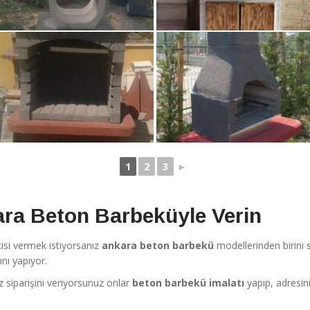
1
2
3
►
kara Beton Barbeküyle Verin
isi vermek istiyorsanız
ankara beton barbekü
modellerinden birini 
ını yapıyor.
 siparişini veriyorsunuz onlar
beton barbekü imalatı
yapıp, adresin