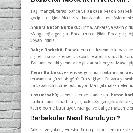
Taş, mangal, teras, bahçe ve
ankara beton barbek
geçip istediğiniz ölçüleri ve kurulacak alanı söylemeniz
Ankara Beton Barbekü;
Firma, Ankara’ya yakın oldu
Mangal ağzı geniştir. Baca uzun değildir. Baca çıkışı d
koyabilirsiniz.
Bahçe Barbekü;
Barbekünün üst kısmında kapaklı ve d
pişirebilirsiniz. İsterseniz tepsi bile atabilirsiniz. Bu k
Tablanın her iki yanında boşluklar bulunuyor. Maşa, şiş 
Teras Barbekü;
estetik ve görünüm bakımından
bet
terasınızda güzel bir görünüm sağlıyor. Duvara yapışık 
da kapalı ikili bölme bulunuyor. Mangal malzemelerinizi 
Taş Barbekü;
Geniş aileler ve alanlar için
beton bar
da iki insanın rahatlıkla çalışabileceği genişlikte iki
katlı 6 bölme bulunuyor. Mangal ve bahçe malzemelerin
Barbeküler Nasıl Kuruluyor?
Ankara ve yakın çevresine firma personelleri ücretsiz