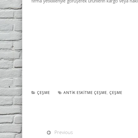
firma yetkilileriyle görüşerek ürünlerin kargo veya nakli
ÇEŞME
ANTIK ESKITME ÇEŞME
,
ÇEŞME
Previous