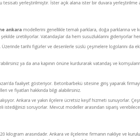
sisatı yerleştirilmiştir. İster açık alana ister bir duvara yerleştirilme 
me ankara
modellerini genellikle temalı parklara, doğa parklarına ve 
ekilde üretiliyorlar. Vatandaşlar da hem susuzluklarını gideriyorlar he
. Üzerinde tarihi figürler ve desenlerle süslü çeşmelere logolarını da e
bilirsiniz ya da ana kapının önüne kurdurarak vatandaş ve komşuların d
a faaliyet gösteriyor. Betonbarbekü sitesine giriş yaparak firmayla i
eri ve fiyatları hakkında bilgi alabilirsiniz.
lışıyor. Ankara ve yakın ilçelere ücretsiz keşif hizmeti sunuyorlar. Çe
eli istediğinizi soruyorlar. Mevcut modeller arasından sipariş verebilec
20 kilogram arasındadır. Ankara ve ilçelerine firmanın nakliye ve kuru