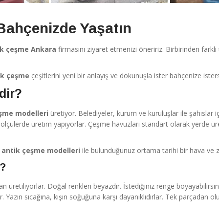
 Bahçenizde Yaşatın
ik çeşme Ankara
firmasını ziyaret etmenizi öneririz. Birbirinden farkl
ik çeşme
çeşitlerini yeni bir anlayış ve dokunuşla ister bahçenize isters
dir?
eşme modelleri
üretiyor. Belediyeler, kurum ve kuruluşlar ile şahıslar 
e ve ölçülerde üretim yapıyorlar. Çeşme havuzları standart olarak yerde ür
n
antik çeşme modelleri
ile bulunduğunuz ortama tarihi bir hava ve 
r?
etiliyorlar. Doğal renkleri beyazdır. İstediğiniz renge boyayabilirsini
 Yazın sıcağına, kışın soğuğuna karşı dayanıklıdırlar. Tek parçadan olu