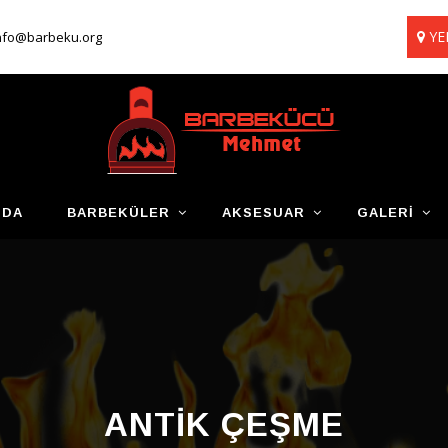
YE
nfo@barbeku.org
ZDA
BARBEKÜLER
AKSESUAR
GALERI
ANTIK ÇEŞME