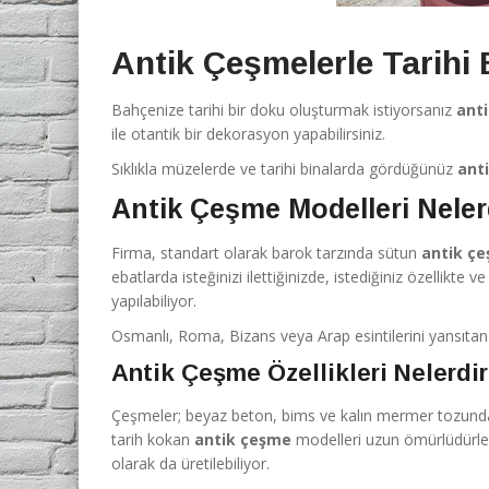
Antik Çeşmelerle Tarihi
Bahçenize tarihi bir doku oluşturmak istiyorsanız
ant
ile otantik bir dekorasyon yapabilirsiniz.
Sıklıkla müzelerde ve tarihi binalarda gördüğünüz
ant
Antik Çeşme Modelleri Neler
Firma, standart olarak barok tarzında sütun
antik ç
ebatlarda isteğinizi ilettiğinizde, istediğiniz özellikt
yapılabiliyor.
Osmanlı, Roma, Bizans veya Arap esintilerini yansıta
Antik Çeşme Özellikleri Nelerdi
Çeşmeler; beyaz beton, bims ve kalın mermer tozundan ür
tarih kokan
antik çeşme
modelleri uzun ömürlüdürler.
olarak da üretilebiliyor.