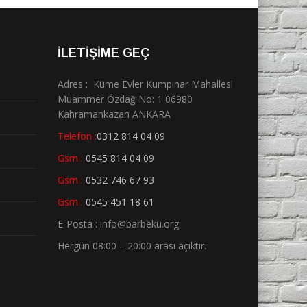
İLETİŞİME GEÇ
Adres : Küme Evler Kumpınar Mahallesi
Muammer Özdağ No: 1 06980
Kahramankazan ANKARA
Telefon :
0312 814 04 09
Gsm :
0545 814 04 09
Gsm :
0532 746 67 93
Gsm :
0545 451 18 61
E-Posta : info@barbeku.org
Hergün 08:00 – 20:00 arası açıktır.