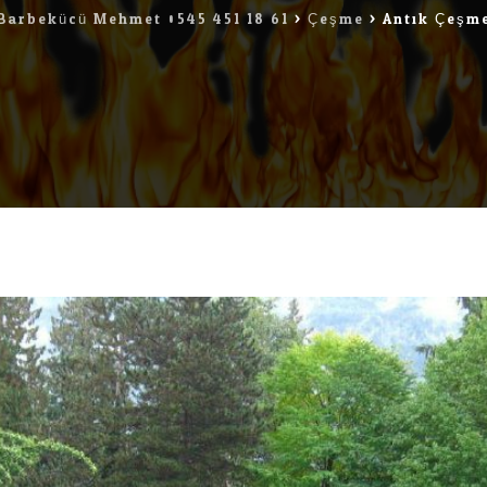
Barbekücü Mehmet 0545 451 18 61
>
Çeşme
>
Antik Çeşm