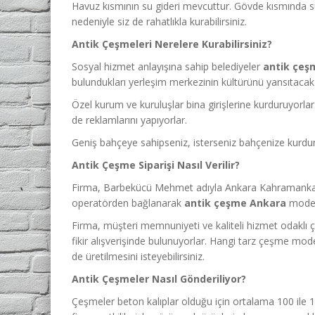
Havuz kısmının su gideri mevcuttur. Gövde kısmında su te
nedeniyle siz de rahatlıkla kurabilirsiniz.
Antik Çeşmeleri Nerelere Kurabilirsiniz?
Sosyal hizmet anlayışına sahip belediyeler
antik çeş
bulundukları yerleşim merkezinin kültürünü yansıtacak ş
Özel kurum ve kuruluşlar bina girişlerine kurduruyorlar
de reklamlarını yapıyorlar.
Geniş bahçeye sahipseniz, isterseniz bahçenize kurdura
Antik Çeşme Siparişi Nasıl Verilir?
Firma, Barbekücü Mehmet adıyla Ankara Kahramankazan’d
operatörden bağlanarak
antik çeşme Ankara
modell
Firma, müşteri memnuniyeti ve kaliteli hizmet odaklı ça
fikir alışverişinde bulunuyorlar. Hangi tarz çeşme mod
de üretilmesini isteyebilirsiniz.
Antik Çeşmeler Nasıl Gönderiliyor?
Çeşmeler beton kalıplar olduğu için ortalama 100 ile 1