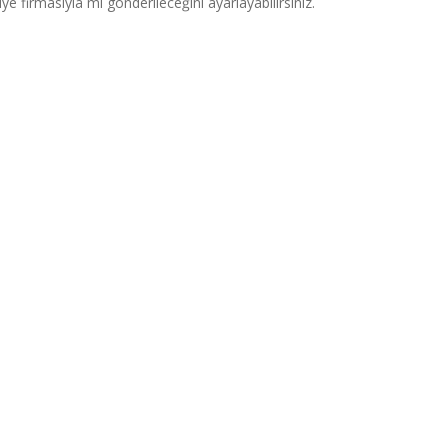
ye firmasıyla mı gönderileceğini ayarlayabilirsiniz.