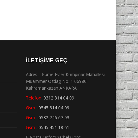
İLETİŞİME GEÇ
Adres : Küme Evler Kumpınar Mahallesi
Muammer Özdağ No: 1 06980
Kahramankazan ANKARA
Telefon :
0312 814 04 09
Gsm :
0545 814 04 09
Gsm :
0532 746 67 93
Gsm :
0545 451 18 61
E-Posta : info@barbeku.org