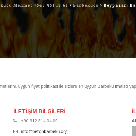
kücü Mehmet 0545 451 18 61
>
Barbekücü
>
Beypazarı B
erini, uygun fiyat politikası ile sizlere en uygun Barbekü imalatı yapma
İLETİŞİM BİLGİLERİ
İ
+90 312 814 04 09
A
info@betonbarbeku.org