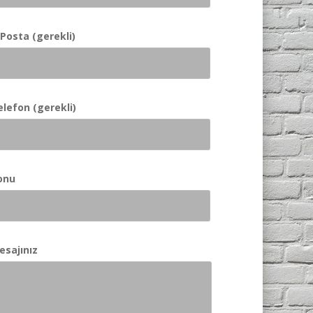
-Posta (gerekli)
elefon (gerekli)
onu
esajınız