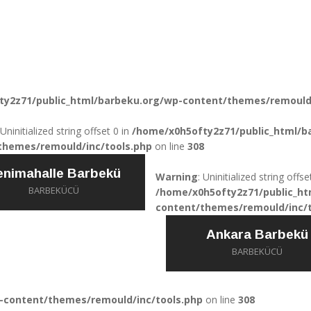
ty2z71/public_html/barbeku.org/wp-content/themes/remould/
 Uninitialized string offset 0 in
/home/x0h5ofty2z71/public_html/b
themes/remould/inc/tools.php
on line
308
enimahalle Barbekü
Warning
: Uninitialized string offse
BARBEKÜCÜ
/home/x0h5ofty2z71/public_ht
content/themes/remould/inc/t
Ankara Barbekü
BARBEKÜCÜ
-content/themes/remould/inc/tools.php
on line
308