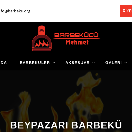
YE
nfo@barbeku.org
ZDA
BARBEKÜLER
AKSESUAR
GALERI
BEYPAZARI BARBEKÜ