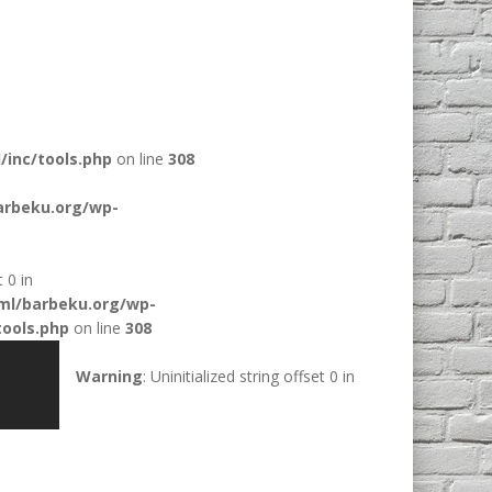
inc/tools.php
on line
308
arbeku.org/wp-
t 0 in
ml/barbeku.org/wp-
ools.php
on line
308
Warning
: Uninitialized string offset 0 in