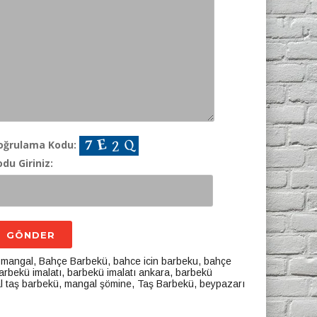
oğrulama Kodu:
du Giriniz:
 mangal
,
Bahçe Barbekü
,
bahce icin barbeku
,
bahçe
arbekü imalatı
,
barbekü imalatı ankara
,
barbekü
l taş barbekü
,
mangal şömine
,
Taş Barbekü
,
beypazarı