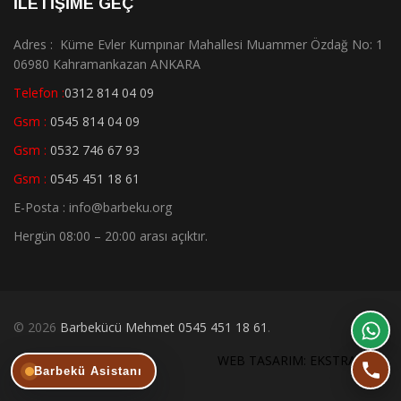
İLETİŞİME GEÇ
Adres : Küme Evler Kumpınar Mahallesi Muammer Özdağ No: 1
06980 Kahramankazan ANKARA
Telefon :
0312 814 04 09
Gsm :
0545 814 04 09
Gsm :
0532 746 67 93
Gsm :
0545 451 18 61
E-Posta : info@barbeku.org
Hergün 08:00 – 20:00 arası açıktır.
© 2026
Barbekücü Mehmet 0545 451 18 61
.
WEB TASARIM: EKSTRA WEB
Barbekü Asistanı