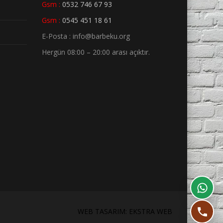
Gsm :
0532 746 67 93
Gsm :
0545 451 18 61
E-Posta : info@barbeku.org
Hergün 08:00 – 20:00 arası açıktır.
WEB TASARIM: EKSTRA WEB