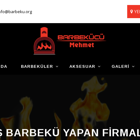
YE
nfo@barbeku.org
ZDA
BARBEKÜLER
AKSESUAR
GALERI
Ş BARBEKÜ YAPAN FIRMA