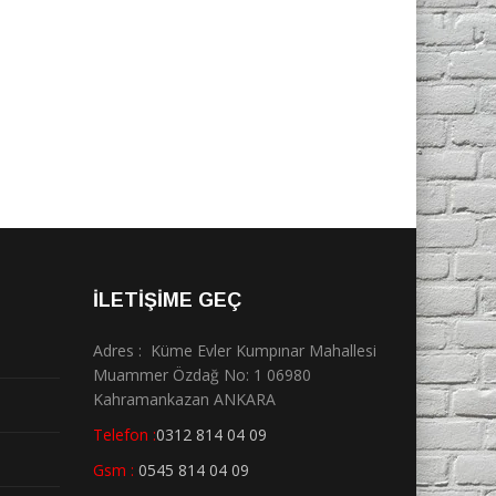
İLETİŞİME GEÇ
Adres : Küme Evler Kumpınar Mahallesi
Muammer Özdağ No: 1 06980
Kahramankazan ANKARA
Telefon :
0312 814 04 09
Gsm :
0545 814 04 09