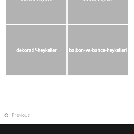
dekoratif-heykeller
balkon-ve-bahce-heykelleri
Previous